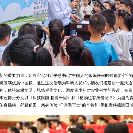
新的重要力量，始终牢记习近平总书记“中国人的饭碗任何时候都要牢牢
碗装满优质中国粮。通过这次活动为科研人员和小朋友们搭建起一座沟通
神，体验农耕文明，弘扬稻作文化，激发青少年对农业科学的兴趣，在青
李冠博士分别以《科技赋能 稻香千里》和《植物也有身份证？》为题为
俯身插秧，躬耕稻田，亲身体验“汗滴禾下土”的辛劳和“手把青秧插满田”