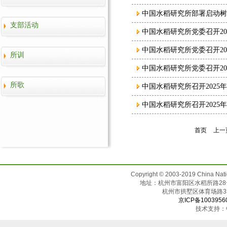
中国水稻研究所部署启动树
支部活动
中国水稻研究所党委召开2
中国水稻研究所党委召开2
所训
中国水稻研究所党委召开2
所歌
中国水稻研究所召开2025
中国水稻研究所召开2025
首页
上一
Copyright © 2003-2019 China N
地址：杭州市富阳区水稻所路28号（邮
杭州市拱墅区体育场
京ICP备1003956
技术支持：