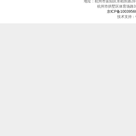
地址：杭州市富阳区水稻所路28号（邮
杭州市拱墅区体育场
京ICP备1003956
技术支持：