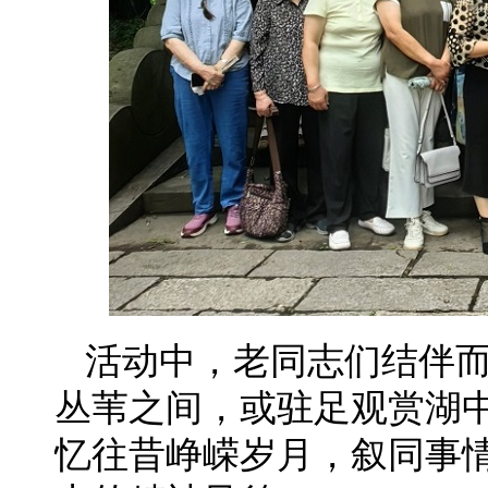
活动中，老同志们结伴
丛苇之间，或驻足观赏湖
忆往昔峥嵘岁月，叙同事