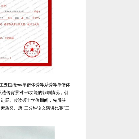
主要围绕
mtl
单倍体诱导系诱导单倍体
及遗传背景对
mtl
功能的影响情况，创
的进展。攻读硕士学位期间，先后获
合素质奖、所“三分钟论文演讲比赛”三