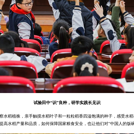
试验田中“识”良种，研学实践长见识
察水稻植株，亲手触摸水稻叶子和一粒粒稻香四溢饱满的种子，感受水稻
提高水稻产量和品质，如何保障国家粮食安全，也让他们对“中国人的饭碗