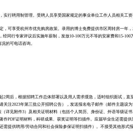
，实行聘用制管理。受聘人员享受国家规定的事业单位工作人员相关工资
定，可享受杭州市优先购房政策。录用的博士免费提供市区周转房一年，
经同行专家评议后实施年薪制，发放10-100万元不等的安家费和15-1
情况的可电话咨询。
起2周后，根据招聘工作总体部署以及用人需求缓急，适时组织面试，直
日后敬请关注2023年第三批公开招聘公告），发送报名电子邮件（邮件主题设
报名，附报名表（详见附件3）及相关证明材料（包括个人简历、身份证、外语等
著作PDF证明材料，科研成果、获奖证明等扫描件。应届毕业生还需提供
还需提供聘用/劳动合同和社会保险参保证明扫描件）。不接受其他形式