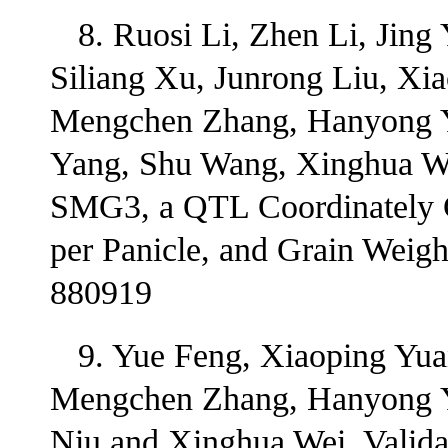
8. Ruosi Li, Zhen Li, Jing
Siliang Xu, Junrong Liu, Xi
Mengchen Zhang, Hanyong Y
Yang, Shu Wang, Xinghua Wei
SMG3, a QTL Coordinately C
per Panicle, and Grain Weight
880919
9. Yue Feng, Xiaoping Yu
Mengchen Zhang, Hanyong Y
Niu and Xinghua Wei. Valida