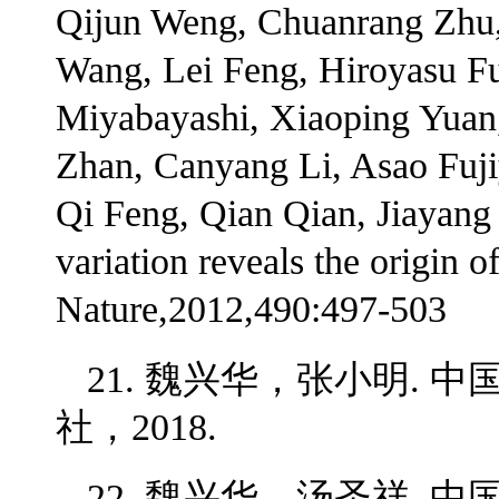
Qijun Weng, Chuanrang Zhu
Wang, Lei Feng, Hiroyasu F
Miyabayashi, Xiaoping Yuan
Zhan, Canyang Li, Asao Fuji
Qi Feng, Qian Qian, Jiayang
variation reveals the origin of
Nature,2012,490:497-503
21. 魏兴华，张小明. 
社，2018.
22. 魏兴华，汤圣祥. 