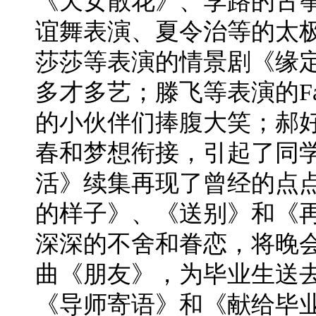
《天女散花》、李路的古
谊舞表演、夏令治等的太
莎莎等表演的情景剧《缘
多才多艺；滕飞等表演的Fas
的小伙伴们捧腹大笑；郝
春和梦想衔接，引起了同
活》续集再现了曾经的点
的样子》、《送别》和《
深深的不舍和眷恋，将晚
曲《朋友》，为毕业生送
《导师寄语》和《献给毕