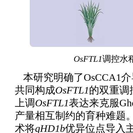
OsFTL1
调控水
本研究明确了OsCCA1
共同构成
OsFTL1
的双重调
上调
OsFTL1
表达来克服G
产量相互制约的育种难题
术将
qHD1b
优异位点导入