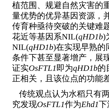
植范围、规避自然灾害的
量优势的优异基因资源，
传育种亟待突破的关键难题
花近等基因系NIL(
qHD1b
NIL(
qHD1b
)在实现早熟
条件下甚至显著增产，展
证实
OsFTL1
即为
qHD1b
的
正相关，且该位点的功能
传统观点认为水稻只有
究发现
OsFTL1
作为
Ehd1
下