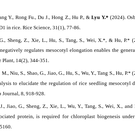
ang Y., Rong Fu., Du J., Hong Z., Hu P., &
Lyu Y.*
(2024). Osb
1 in rice. Rice Science, 31(1), 77-86.
 G., Sheng, Z., Xie, L., Hu, S., Tang, S., Wei, X.*, & Hu, P.*
tively regulates mesocotyl elongation enables the generati
 Plant, 14(2), 344-351.
 M., Niu, S., Shao, G., Jiao, G., Hu, S., Wu, Y., Tang S., Hu, P.*
ysis to elucidate the regulation of rice seedling mesocotyl 
p Journal, 8, 918-928.
 J., Jiao, G., Sheng, Z., Xie, L., Wu, Y., Tang, S., Wei, X., a
ciated protein, is required for chloroplast biogenesis under 
-5160.