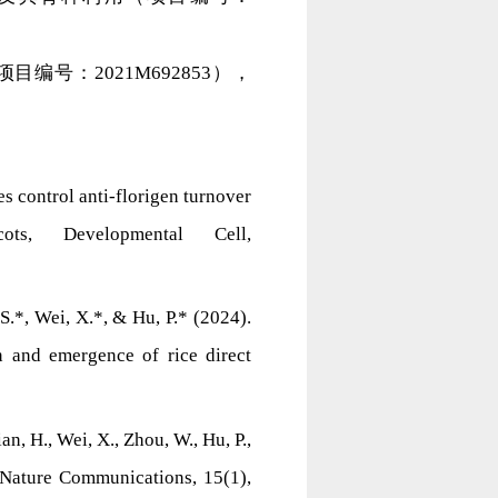
编号：2021M692853），
es control anti-florigen turnover
ts, Developmental Cell,
, S.*, Wei, X.*, & Hu, P.* (2024).
n and emergence of rice direct
an, H., Wei, X., Zhou, W., Hu, P.,
 Nature Communications, 15(1),