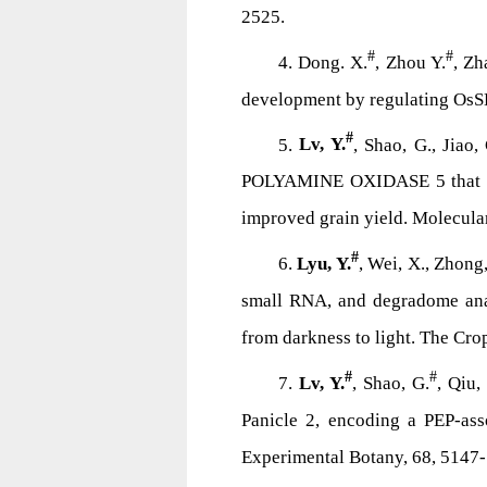
2525.
#
#
4. Dong. X.
, Zhou Y.
, Zh
development by regulating OsSD
#
5.
Lv, Y.
, Shao, G., Jiao,
POLYAMINE OXIDASE 5 that nega
improved grain yield. Molecular
#
6.
Lyu, Y.
, Wei, X., Zhong,
small RNA, and degradome anal
from darkness to light. The Cro
#
#
7.
Lv, Y.
, Shao, G.
, Qiu,
Panicle 2, encoding a PEP-asso
Experimental Botany, 68, 5147