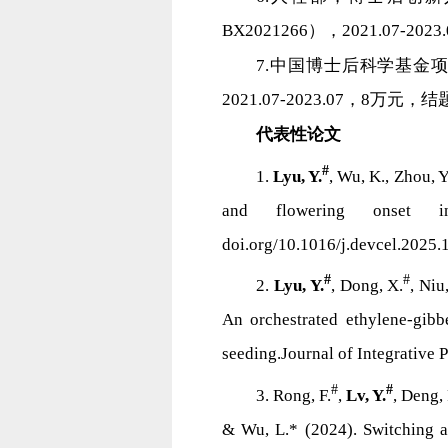
BX2021266），2021.07-
7.中国博士后科学基金项
2021.07-2023.07，8万元
代表性论文
#
1.
Lyu, Y.
, Wu, K., Zhou, Y
and flowering onset in
doi.org/10.1016/j.devcel.2025.
#
#
2.
Lyu, Y.
, Dong, X.
, Niu
An orchestrated ethylene-gibb
seeding.Journal of Integrative 
#
#
3. Rong, F.
,
Lv, Y.
, Deng, 
& Wu, L.* (2024). Switching a