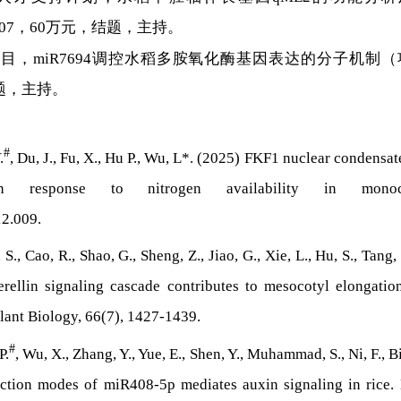
2023.07，60万元，结题，主持。
目，miR7694调控水稻多胺氧化酶基因表达的分子机制（项目
，结题，主持。
#
.
, Du, J., Fu, X., Hu P., Wu, L*. (2025) FKF1 nuclear condensat
 response to nitrogen availability in monoco
12.009.
, S., Cao, R., Shao, G., Sheng, Z., Jiao, G., Xie, L., Hu, S., Tang
erellin signaling cascade contributes to mesocotyl elongatio
Plant Biology, 66(7), 1427-1439.
#
P.
, Wu, X., Zhang, Y., Yue, E., Shen, Y., Muhammad, S., Ni, F., Bi
ction modes of miR408-5p mediates auxin signaling in rice.