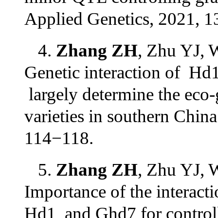
Applied Genetics, 2021, 1
4.
Zhang ZH
, Zhu YJ, 
Genetic interaction of H
largely determine the eco-
varieties in southern China
114−118.
5.
Zhang ZH
, Zhu YJ, 
Importance of the interact
Hd1 and Ghd7 for controllin