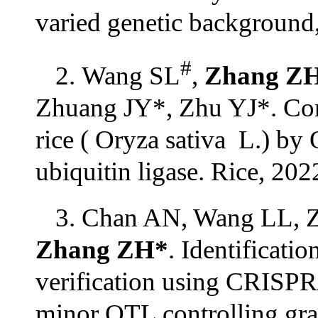
varied genetic background,
#
2. Wang SL
,
Zhang Z
Zhuang JY*, Zhu YJ*. Cont
rice ( Oryza sativa L.) 
ubiquitin ligase. Rice, 202
3. Chan AN, Wang LL, Z
Zhang ZH*
. Identificati
verification using CRISPR
minor QTL controlling grai