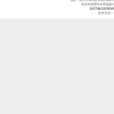
地址：杭州市富阳区水稻所路28号（邮
杭州市拱墅区体育场
京ICP备1003956
技术支持：