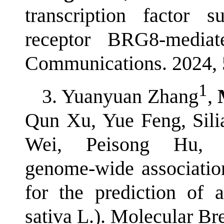
transcription factor
receptor BRG8-mediat
Communications. 2024, 
1
3. Yuanyuan Zhang
,
Qun Xu, Yue Feng, Sil
Wei, Peisong Hu, Y
genome‑wide associatio
for the prediction of 
sativa L.). Molecular Br