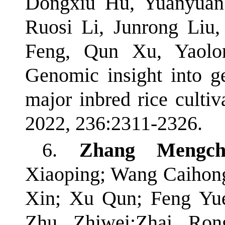
Dongxiu Hu, Yuanyuan 
Ruosi Li, Junrong Liu
Feng, Qun Xu, Yaolo
Genomic insight into g
major inbred rice culti
2022, 236:2311-2326.
6.
Zhang Mengch
Xiaoping; Wang Caihon
Xin; Xu Qun; Feng Yu
Zhu Zhiwei;Zhai Ron