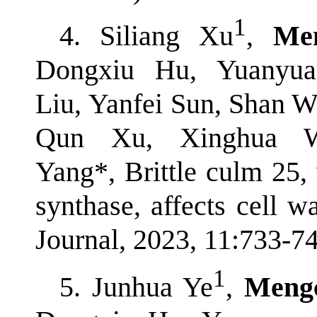
1
4. Siliang Xu
,
Me
Dongxiu Hu, Yuanyua
Liu, Yanfei Sun, Shan 
Qun Xu, Xinghua We
Yang*, Brittle culm 25
synthase, affects cell w
Journal, 2023, 11:733-74
1
5. Junhua Ye
,
Meng