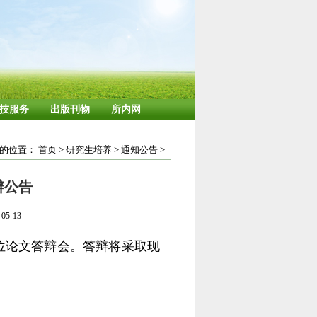
技服务
出版刊物
所内网
的位置：
首页
>
研究生培养
>
通知公告
>
辩公告
5-13
学位论文答辩会。答辩将采取现