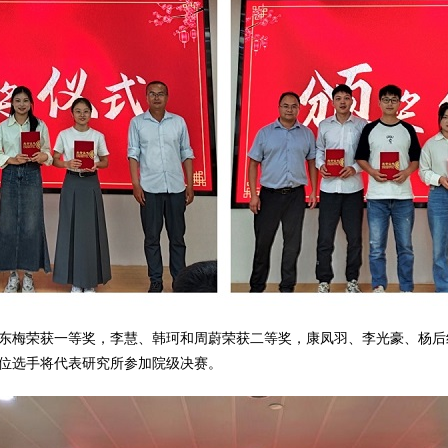
东梅荣获一等奖，李慧、韩珂和周蔚荣获二等奖，康凤羽、李光豪、杨后
位选手将代表研究所参加院级决赛。