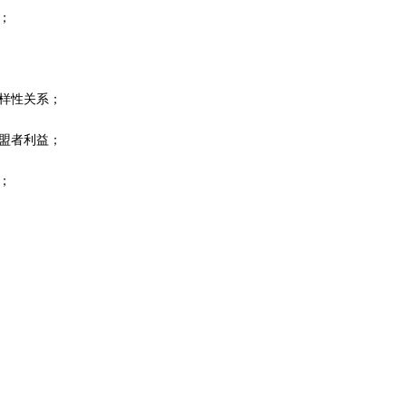
；
样性关系；
盟者利益；
；