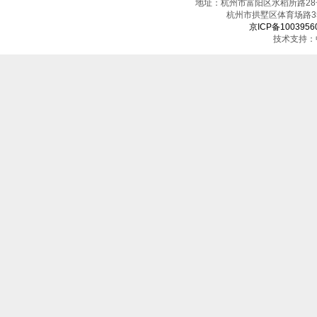
地址：杭州市富阳区水稻所路28号（邮
杭州市拱墅区体育场
京ICP备1003956
技术支持：