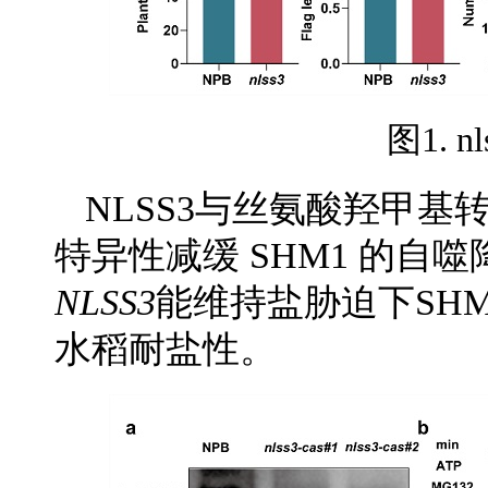
图1. 
NLSS3与丝氨酸羟甲基
特异性减缓 SHM1 的
NLSS3
能维持盐胁迫下SH
水稻耐盐性。