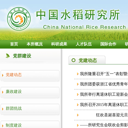
首页
本所概况
科研成果
人才队伍
国际合作
党群建设
党建动态
我所隆重召开“五一”表彰
党建动态
我所团委获浙江省优秀青年
廉政建设
我所举行离退休职工迎新会
我所召开2015年离退休职
群团统战
狂欢圣诞喜迎元旦
——所研究生会联欢会剪影
制度建设