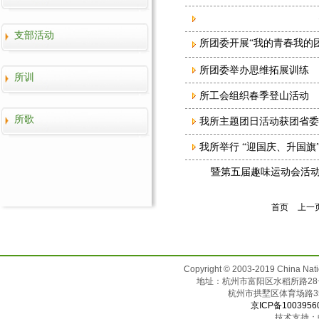
支部活动
所团委开展“我的青春我的
所团委举办思维拓展训练
所训
所工会组织春季登山活动
所歌
我所主题团日活动获团省委
我所举行 “迎国庆、升国旗
暨第五届趣味运动会活
首页
上一
Copyright © 2003-2019 China N
地址：杭州市富阳区水稻所路28号（邮
杭州市拱墅区体育场
京ICP备1003956
技术支持：